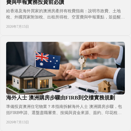
費與申報實務投資前必讀
給香港及海外買家的澳洲房產持有稅費指南：說明市政費、土地
稅、外國買家附加稅、出租所得稅、空置費與申報重點，並提醒州
份、業權結構及稅務居民身分如何改變實際成本。購買前先把年度
2026年7月15日
現金流、物業管理與專業申報預算一併計算，投資及安居安排更清
晰。適合計劃長線收租、自住或為子女升學置業的家庭閱讀。避免
交割後才發現預算不足的風險。
海外人士 澳洲購房步驟由FIRB到交樓實務規劃
準備投資澳洲住宅物業？本指南拆解海外人士 澳洲購房步驟，包
括FIRB申請、選盤盡職審查、按揭與資金來源、簽約、印花稅、
交樓及出租管理，協助香港買家按自身身分、預算與置業目的作出
2026年7月13日
更穩妥決定，並及早連繫合資格專業人士。了解哪些物業可購、何