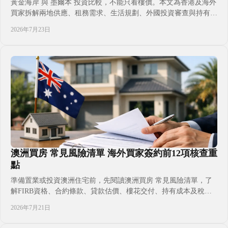
黃金海岸 與 墨爾本 投資比較，不能只看樓價。本文為香港及海外
買家拆解兩地供應、租務需求、生活規劃、外國投資審查與持有成
本，協助您按資金、家庭安排及置業目標選擇較合適的澳洲住宅市
2026年7月23日
場，並在選盤前釐清新樓、二手樓與地段的取捨，讓跨境置業決策
更有依據，減少只憑印象選區的風險，並掌握看樓前必問的關鍵問
題清單
澳洲買房 常見風險清單 海外買家簽約前12項核查重
點
準備置業或投資澳洲住宅前，先閱讀澳洲買房 常見風險清單，了
解FIRB資格、合約條款、貸款估價、樓花交付、持有成本及稅務
規劃的核查重點，協助香港及海外買家在付款前釐清預算、責任與
2026年7月21日
移居安排，減少跨境置業常見誤判。並按自身身分、資金來源與持
有目的作出審慎決定。適合準備投資、子女升學或規劃赴澳生活的