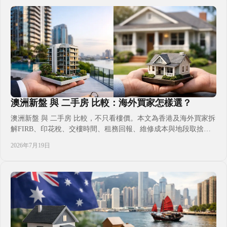
家庭參考之用。
澳洲新盤 與 二手房 比較：海外買家怎樣選？
澳洲新盤 與 二手房 比較，不只看樓價。本文為香港及海外買家拆
解FIRB、印花稅、交樓時間、租務回報、維修成本與地段取捨，
協助結合投資、子女升學、移居及自住計劃，按資金與時間表選出
2026年7月19日
合適澳洲物業。並提醒非居民購買限制及持有安排，讓決策更有依
據。適合首次置業、跨境投資及家庭長線部署參考。掌握關鍵取
捨。