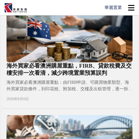
華麗置業
海外買家必看澳洲購屋重點，FIRB、貸款稅費及交
樓安排一次看清，減少跨境置業預算誤判
海外買家必看澳洲購屋重點：由FIRB申請、可購買物業類型、海
外買家貸款條件，到印花稅、附加稅、交樓及出租管理，逐一拆解
置業前必須核實的決策。無論計劃投資、子女升學、移居自住或配
2026年8月6日
置澳洲資產，先把地段、現金流、持有成本與時間表放在同一張預
算表，才能選到符合家庭目標的物業，減少跨境置業常見誤判與資
金壓力。