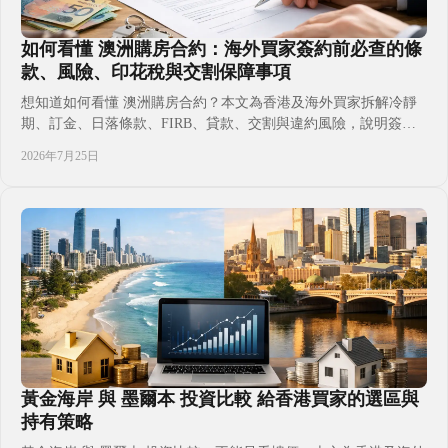
如何看懂 澳洲購房合約：海外買家簽約前必查的條
款、風險、印花稅與交割保障事項
想知道如何看懂 澳洲購房合約？本文為香港及海外買家拆解冷靜
期、訂金、日落條款、FIRB、貸款、交割與違約風險，說明簽署
前應由澳洲持牌律師或過戶師審閱的關鍵文件，讓置業、投資及移
2026年7月25日
居計劃更有預算與時間掌握。並避免只聽銷售口頭承諾，在付款、
驗樓和權益安排上留下代價高昂的漏洞。購買新樓或二手物業前，
都應先了解自己真正承擔甚麼。
黃金海岸 與 墨爾本 投資比較 給香港買家的選區與
持有策略