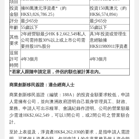
項目
投資
擁80萬澳元淨資產*（約
投資150萬澳元（約
金額
HK$3,826,786.25）
HK$6,574,894）
評分
最少65分
最少65分
年齡
55歲以下
55歲以下
2年經營額最少HK＄2,662,549私人
具3年投資或管理生
其他
公司需持股30%以上或上市公司需
意經驗擁
要求
要持股10%股分
HK$11980911淨資產
逗留
許可
4年3個月
4年3個月
時間
*若家人跟隨申請定居，伴侶的額也被計算在內。
商業創新移民簽證：適合經商人士
商業創新移民簽證（編號：188A）的投資金額要求較低，申請
人需擁有公司，並向澳洲政府證明自己親身管理員工、財政、
業務。申請人可出示糧單、會議紀錄作證明。公司的營業額最
少需達HK$2,662,549，可以1間公司，或2間公司之營業額合
計。
至於上表提及，淨資產HK$4,262,030的要求，是指申請人需證
明，可將個人資產金額，包括申請人的生意業務及個人資金能