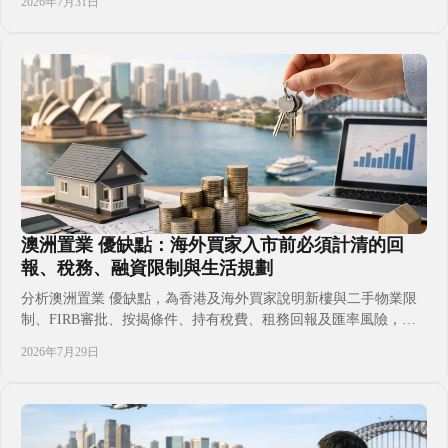
2026年7月31日
澳洲樓花風險、現金流與時間安排，避免只看示範單位或宣傳回報
而作出倉促決定，建立更清晰可靠的跨境置業判斷，讓置業決策更
有依據。
澳洲置業 優缺點：海外買家入市前必須計清的回
報、稅務、融資限制與生活規劃
分析澳洲置業 優缺點，為香港及海外買家說明新樓與二手物業限
制、FIRB審批、按揭條件、持有稅費、租務回報及匯率風險，並
從子女升學、移居安排與城市選擇角度，協助家庭判斷黃金海岸、
2026年7月29日
布里斯本、墨爾本等市場是否切合長線資產配置目標，購買前應準
備哪些文件、預算與專業支援，以及如何避免常見誤判及交易延誤
的潛在風險。