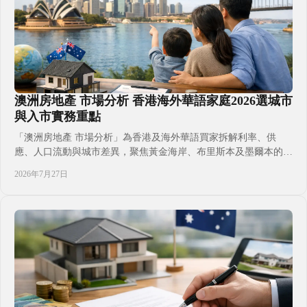
澳洲房地產 市場分析 香港海外華語家庭2026選城市
與入市實務重點
「澳洲房地產 市場分析」為香港及海外華語買家拆解利率、供
應、人口流動與城市差異，聚焦黃金海岸、布里斯本及墨爾本的選
盤方向、FIRB審批、按揭預算與持有策略，讓投資、子女教育、
2026年7月27日
移居及出租規劃放進同一決策框架，減少跨境置業常見誤判，並以
實際現金流與時間表評估每一步。同時保留因應個人身份、家庭目
標及資金安排調整空間