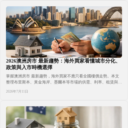
時應保留條款，以及跨境匯款和持有成本的常見盲點。適合首次規
劃者參考閱讀。
2026澳洲房市 最新趨勢：海外買家看懂城市分化、
政策與入市時機選擇
掌握澳洲房市 最新趨勢，海外買家不應只看全國樓價走勢。本文
整理布里斯本、黃金海岸、墨爾本等市場的供需、利率、租賃與海
外買家規則，協助香港家庭按投資、升學、移居及持有成本，建立
2026年7月11日
更務實的選區與購買判斷，同時了解新盤與二手住宅的選擇差異及
交易前應完成的準備工作，並避免以單一新聞或短期升跌作決定，
作為初步參考。