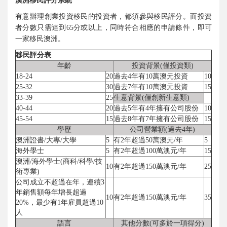
澳洲移民評分系統
有意辦理創業投資移民的投資者，都須參與移民評分。而投資
者分數只需達到65分或以上，同時符合相應的申請條件，即可
一家移民澳洲。
移民評分表
年齡
投資背景(僅投資類)
18-24
20
過去4年有10萬澳元投資
10
25-32
30
過去7年有10萬澳元投資
15
33-39
25
生意背景(僅創新生意類)
40-44
20
過去5年有4年擁有公司股份
10
45-54
15
過去8年有7年擁有公司股份
15
學歷
公司營業額(過去4年)
澳洲證書/大專/大學
5
有2年超過50萬澳元/年
5
海外學士
5
有2年超過100萬澳元/年
15
澳洲/海外學士(商科/科學/技
10
有2年超過150萬澳元/年
25
術專業)
公司成立不超過在年，連續3
年銷售額每年增長超過
10
有2年超過150萬澳元/年
35
20%，最少有1年雇員超過10
人
語言
其他分數(可多於一項得分)