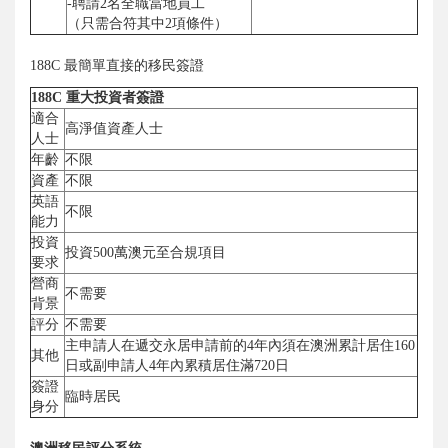
-聘請2名全職當地員工
（只需合符其中2項條件）
188C 最簡單直接的移民簽證
188C 重大投資者簽證
適合
高淨值資產人士
人士
年齡
不限
資產
不限
英語
不限
能力
投資
投資500萬澳元至合規項目
要求
營商
不需要
背景
評分
不需要
主申請人在遞交永居申請前的4年內須在澳洲累計居住160
其他
日或副申請人4年內累積居住滿720日
簽證
臨時居民
身分