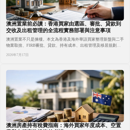
澳洲置業前必讀：香港買家由選區、審批、貸款到
交收及出租管理的全流程實務部署與注意事項
澳洲置業不只是揀樓。本文為香港及海外華語買家整理新盤與二手
物業取捨、FIRB審批、貸款、持有成本、出租管理及移居規劃要
點，協助家庭按資金、身份和生活目標建立更清晰的置業部署，減
2026年7月17日
少跨境決策盲點與交收前後的不確定性。並掌握應由持牌專業人士
覆核的關鍵文件、稅務及合規環節。讓每一步更有預算與方向，預
先作好準備。
澳洲房產持有稅費指南：海外買家年度成本、空置