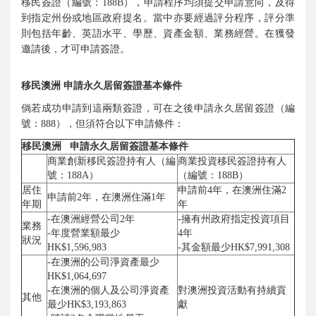
移民簽證（編號：188B），申請程序均須提交申請意向，及得
到指定州份或地區政府提名。當中亦要經過評分程序，評分準
則包括年齡、英語水平、學歷、資產金額、業務經營。在獲發
邀請後，才可申請簽證。
移民澳洲 申請永久居留簽證基本條件
倘若成功申請到這兩類簽證，可在之後申請永久居留簽證（編
號：888），但須符合以下申請條件：
移民澳洲 申請永久居留簽證基本條件
商業創新移民簽證持有人（編
商業投資移民簽證持有人
號：188A）
（編號：188B）
居住
申請前4年，在澳洲住滿2
申請前2年，在澳洲住滿1年
年期
年
-在澳洲經營公司2年
-擁有州政府指定投資項目
業務
-年度營業額最少
4年
狀況
HK$1,596,983
-其金額最少HK$7,991,308
-在澳洲的公司淨資產最少
HK$1,064,697
-在澳洲的個人及公司淨資產
對澳洲投資活動有持續貢
其他
最少HK$3,193,863
獻