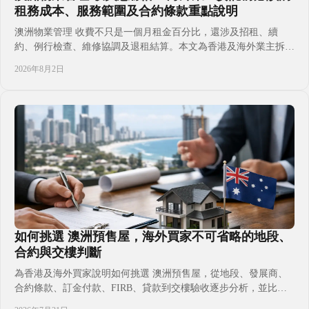
租務成本、服務範圍及合約條款重點說明
澳洲物業管理 收費不只是一個月租金百分比，還涉及招租、續
約、例行檢查、維修協調及退租結算。本文為香港及海外業主拆解
常見費用、計價差異與委託前必問事項，讓您比較管理公司時更有
2026年8月2日
把握，並兼顧現金流、合規責任與長線持有需要，避免只看低管理
費而忽略服務範圍及額外支出。協助海外買家在簽約前按地區、物
業類型和代理合約逐項核對。
如何挑選 澳洲預售屋，海外買家不可省略的地段、
合約與交樓判斷
為香港及海外買家說明如何挑選 澳洲預售屋，從地段、發展商、
合約條款、訂金付款、FIRB、貸款到交樓驗收逐步分析，並比較
自住、出租、子女升學及移居規劃的不同取捨，協助您簽約前掌握