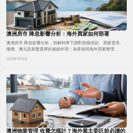
澳洲房市 降息影響分析：海外買家如何部署
澳洲房市 降息影響分析，拆解利率下調對按揭供款、買家需求、
樓價、澳元及新盤選擇的連鎖作用；為香港與海外買家整理
FIRB、融資門檻、持有成本及跨境資金規劃，並說明自住、收
2026年8月4日
租、子女升學與移居家庭應如何分階段判斷入市時機，避免只因減
息消息倉促承諾，忽略地段供應、匯率波動，建立貼近自身現金流
與澳洲生活計畫的置業決策。
澳洲物業管理 收費怎樣計？海外業主委託前必讀的