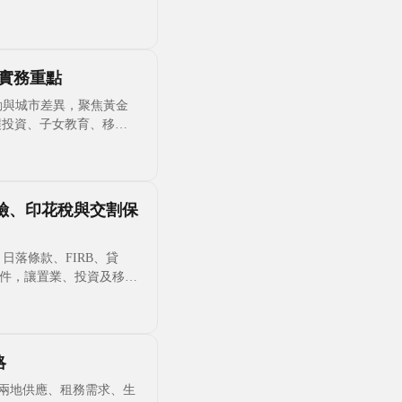
預算與專業支援，以及如
市實務重點
動與城市差異，聚焦黃金
讓投資、子女教育、移居
時間表評估每一步。同時
險、印花稅與交割保
落條款、FIRB、貸
件，讓置業、投資及移居
安排上留下代價高昂的漏
略
解兩地供應、租務需求、生